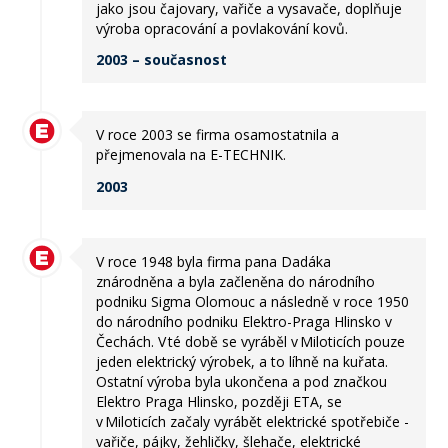
jako jsou čajovary, vařiče a vysavače, doplňuje
výroba opracování a povlakování kovů.
2003 – současnost
V roce 2003 se firma osamostatnila a
přejmenovala na E-TECHNIK.
2003
V roce 1948 byla firma pana Dadáka
znárodněna a byla začleněna do národního
podniku Sigma Olomouc a následně v roce 1950
do národního podniku Elektro-Praga Hlinsko v
Čechách. V té době se vyráběl v Miloticích pouze
jeden elektrický výrobek, a to líhně na kuřata.
Ostatní výroba byla ukončena a pod značkou
Elektro Praga Hlinsko, později ETA, se
v Miloticích začaly vyrábět elektrické spotřebiče -
vařiče, pájky, žehličky, šlehače, elektrické