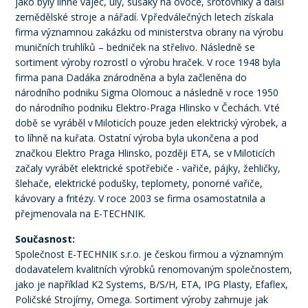
jako byly líhně vajec, úly, sušáky na ovoce, šrotovníky a další
zemědělské stroje a nářadí. V předválečných letech získala
firma významnou zakázku od ministerstva obrany na výrobu
muničních truhlíků – bedniček na střelivo. Následně se
sortiment výroby rozrostl o výrobu hraček. V roce 1948 byla
firma pana Dadáka znárodněna a byla začleněna do
národního podniku Sigma Olomouc a následně v roce 1950
do národního podniku Elektro-Praga Hlinsko v Čechách. V té
době se vyráběl v Miloticích pouze jeden elektrický výrobek, a
to líhně na kuřata. Ostatní výroba byla ukončena a pod
značkou Elektro Praga Hlinsko, později ETA, se v Miloticích
začaly vyrábět elektrické spotřebiče - vařiče, pájky, žehličky,
šlehače, elektrické podušky, teplomety, ponorné vařiče,
kávovary a fritézy. V roce 2003 se firma osamostatnila a
přejmenovala na E-TECHNIK.
Současnost:
Společnost E-TECHNIK s.r.o. je českou firmou a významným
dodavatelem kvalitních výrobků renomovaným společnostem,
jako je například K2 Systems, B/S/H, ETA, IPG Plasty, Efaflex,
Poličské Strojírny, Omega. Sortiment výroby zahrnuje jak