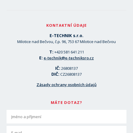
KONTAKTNÍ ÚDAJE
E-TECHNIK s.r.o.
Milotice nad Bečvou, č.p. 96, 753 67 Milotice nad Bečvou
T:
+420 581 641 211
E:
e-technik@e-techniksro.cz
IČ:
26808137
DIČ:
CZ26808137
Zásady ochrany osobních údajů
MÁTE DOTAZ?