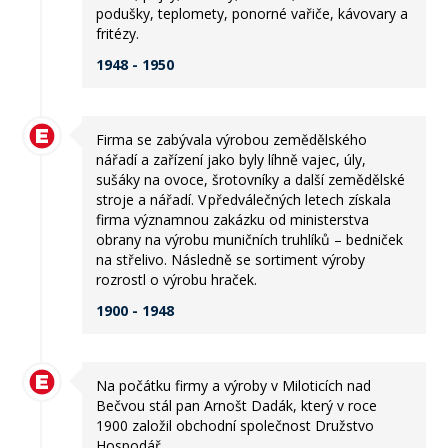
podušky, teplomety, ponorné vařiče, kávovary a
fritézy.
1948 - 1950
Firma se zabývala výrobou zemědělského
nářadí a zařízení jako byly líhně vajec, úly,
sušáky na ovoce, šrotovníky a další zemědělské
stroje a nářadí. V předválečných letech získala
firma významnou zakázku od ministerstva
obrany na výrobu muničních truhlíků – bedniček
na střelivo. Následně se sortiment výroby
rozrostl o výrobu hraček.
1900 - 1948
Na počátku firmy a výroby v Miloticích nad
Bečvou stál pan Arnošt Dadák, který v roce
1900 založil obchodní společnost Družstvo
Hospodář.